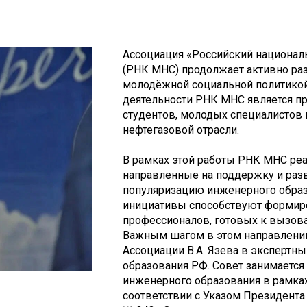
Ассоциация «Российский национал
(РНК МНС) продолжает активно раз
молодёжной социальной политикой
деятельности РНК МНС является п
студентов, молодых специалистов 
нефтегазовой отрасли.
В рамках этой работы РНК МНС ре
направленные на поддержку и разв
популяризацию инженерного образ
инициативы способствуют формир
профессионалов, готовых к вызова
Важным шагом в этом направлении
Ассоциации В.А. Язева в экспертн
образования РФ. Совет занимаетс
инженерного образования в рамках
соответствии с Указом Президента